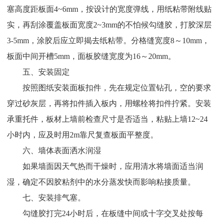
塞高度距板面4~6mm，按设计的宽度弹线，用纸粘带附线贴
实，再刮涂覆盖板面宽度2~3mm的不怕候勾缝胶，打胶深层
3-5mm，涂胶后应立即揭去纸粘带。分格缝宽度8～10mm，
板面中间开槽5mm，面板胶缝宽度为16～20mm。
五、安装固定
按照图纸安装面板扣件，先在规定位置钻孔，空的要求
穿过砂灰层，再将扣件插入板内，用螺栓将扣件拧紧。安装
承重托件，板材上墙前检查尺寸是否适当，粘贴上墙12~24
小时内，应及时用2m靠尺复查板面平整度。
六、墙体表面洒水润湿
如果墙面因天气热而干燥时，应用清水将墙面适当润
湿，确定不因胶粘剂中的水分蒸发快而影响粘接质量。
七、安装排气塞。
勾缝胶打完24小时后，在板缝中间或十字交叉处按每