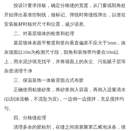
按设计要求排板，确定分格缝的宽度，从门窗或阳角处
开始弹出基准控制线，做标记。弹线时将缝线弹出，以便在
安装板材时核对尺寸和位置，减少误差。
二、对基层墙体的检查和处理
基层墙体表面平整度和竖向垂直偏差不应大于5mm，抹
灰墙面以10m为检测尺寸段，阳角和装饰带均要在10m以
上，用水泥沙填充找平，并将墙面上的灰尘、污垢腻子层等
杂质清理干净
三、保温装饰一体板背面点式布胶
正确使用粘接砂浆，将砂浆倒入容器，再倒入适量清水
(以刮涂流畅，不流坠为宜)，一边倒一边搅拌，充足搅拌均
匀。
四、分格缝处理
清理多余的胶粘剂，在缝之间填塞聚苯乙烯泡沫条，填